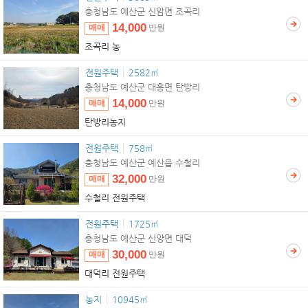
충청남도 예산군 신암면 조곡리
14,000
매매
만원
조곡리 농
전원주택
2582㎡
충청남도 예산군 대흥면 탄방리
14,000
매매
만원
탄방리농지
전원주택
758㎡
충청남도 예산군 예산읍 수철리
32,000
매매
만원
수철리 전원주택
전원주택
1725㎡
충청남도 예산군 신양면 대덕
30,000
매매
만원
대덕리 전원주택
농지
10945㎡