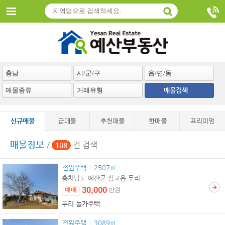
매물검색
신규매물
급매물
추천매물
핫매물
프리미엄
매물정보
/
건 검색
108
전원주택
2507㎡
충처남도 예산군 삽교읍 두리
30,000
매매
만원
두리 농가주택
전원주택
3089㎡