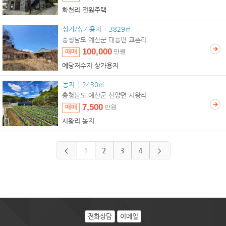
화천리 전원주택
상가/상가용지
3829㎡
충청남도 예산군 대흥면 교촌리
100,000
매매
만원
예당저수지 상가용지
농지
2430㎡
충청남도 예산군 신양면 시왕리
7,500
매매
만원
시왕리 농지
1
2
3
4
<
>
전화상담
이메일