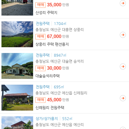
35,000
매매
만원
산성리 주택지
전원주택
1704㎡
충청남도 예산군 대흥면 상중리
67,000
매매
만원
상중리 주택 팬션용지
전원주택
8947㎡
충청남도 예산군 대술면 송석리
30,000
매매
만원
대술송석리주택
전원주택
695㎡
충청남도 예산군 예산읍 신례원리
45,000
매매
만원
신례원리 전원주택
상가/상가용지
552㎡
충청남도 예산군 예산읍 예산리