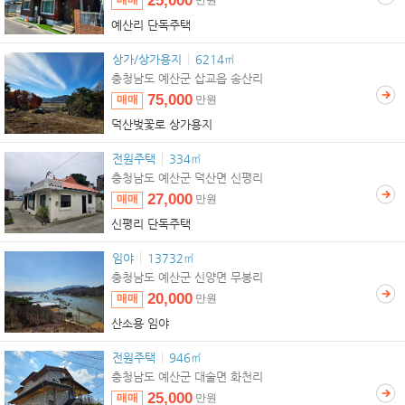
25,000
매매
만원
예산리 단독주택
상가/상가용지
6214㎡
충청남도 예산군 삽교읍 송산리
75,000
매매
만원
덕산벚꽃로 상가용지
전원주택
334㎡
충청남도 예산군 덕산면 신평리
27,000
매매
만원
신평리 단독주택
임야
13732㎡
충청남도 예산군 신양면 무봉리
20,000
매매
만원
산소용 임야
전원주택
946㎡
충청남도 예산군 대술면 화천리
25,000
매매
만원