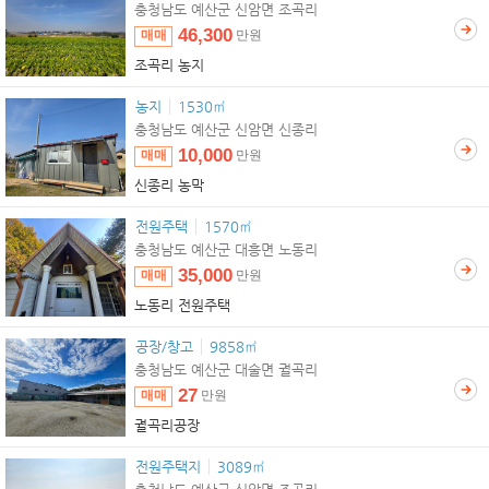
충청남도 예산군 신암면 조곡리
46,300
매매
만원
조곡리 농지
농지
1530㎡
충청남도 예산군 신암면 신종리
10,000
매매
만원
신종리 농막
전원주택
1570㎡
충청남도 예산군 대흥면 노동리
35,000
매매
만원
노동리 전원주택
공장/창고
9858㎡
충청남도 예산군 대술면 궐곡리
27
매매
만원
궐곡리공장
전원주택지
3089㎡