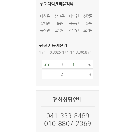
주요 지역별 매물검색
예산읍
삽교읍
대술면
신양면
광시면
대흥면
응봉면
덕산면
봉산면
고덕면
신암면
오가면
평형 자동계산기
1m² ≒ 0.3025평 / 1평 ≒ 3.3058m²
㎡
평
평
㎡
전화상담안내
041-333-8489
010-8807-2369