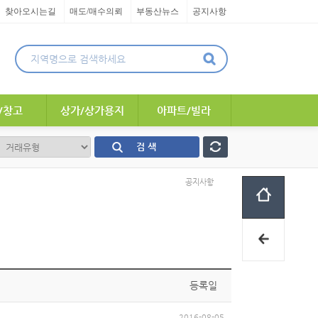
찾아오시는길
매도/매수의뢰
부동산뉴스
공지사항
/창고
상가/상가용지
아파트/빌라
검 색
공지사항
등록일
2016-08-05