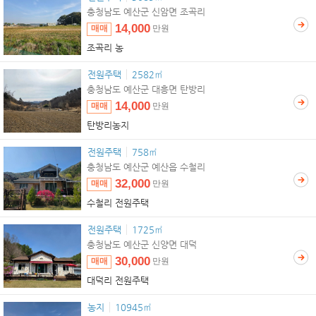
충청남도 예산군 신암면 조곡리
14,000
매매
만원
조곡리 농
전원주택
2582㎡
충청남도 예산군 대흥면 탄방리
14,000
매매
만원
탄방리농지
전원주택
758㎡
충청남도 예산군 예산읍 수철리
32,000
매매
만원
수철리 전원주택
전원주택
1725㎡
충청남도 예산군 신양면 대덕
30,000
매매
만원
대덕리 전원주택
농지
10945㎡