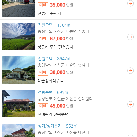
35,000
매매
만원
산성리 주택지
전원주택
1704㎡
충청남도 예산군 대흥면 상중리
67,000
매매
만원
상중리 주택 팬션용지
전원주택
8947㎡
충청남도 예산군 대술면 송석리
30,000
매매
만원
대술송석리주택
전원주택
695㎡
충청남도 예산군 예산읍 신례원리
45,000
매매
만원
신례원리 전원주택
상가/상가용지
552㎡
충청남도 예산군 예산읍 예산리