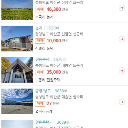
충청남도 예산군 신암면 조곡리
46,300
매매
만원
조곡리 농지
농지
1530㎡
충청남도 예산군 신암면 신종리
10,000
매매
만원
신종리 농막
전원주택
1570㎡
충청남도 예산군 대흥면 노동리
35,000
매매
만원
노동리 전원주택
공장/창고
9858㎡
충청남도 예산군 대술면 궐곡리
27
매매
만원
궐곡리공장
전원주택지
3089㎡