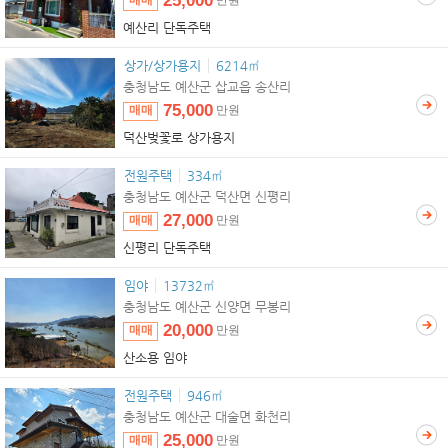
25,000
매매
만원
예산리 단독주택
상가/상가용지
6214㎡
충청남도 예산군 삽교읍 송산리
75,000
매매
만원
덕산벚꽃로 상가용지
전원주택
334㎡
충청남도 예산군 덕산면 신평리
27,000
매매
만원
신평리 단독주택
임야
13732㎡
충청남도 예산군 신양면 무봉리
20,000
매매
만원
산소용 임야
전원주택
946㎡
충청남도 예산군 대술면 화천리
25,000
매매
만원