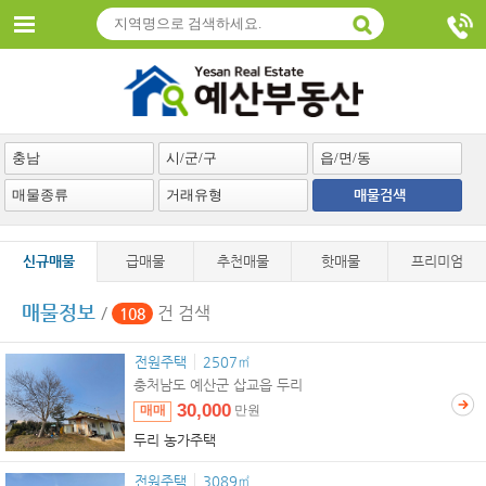
매물검색
신규매물
급매물
추천매물
핫매물
프리미엄
매물정보
/
건 검색
108
전원주택
2507㎡
충처남도 예산군 삽교읍 두리
30,000
매매
만원
두리 농가주택
전원주택
3089㎡