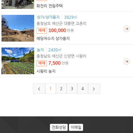
화천리 전원주택
상가/상가용지
3829㎡
충청남도 예산군 대흥면 교촌리
100,000
매매
만원
예당저수지 상가용지
농지
2430㎡
충청남도 예산군 신양면 시왕리
7,500
매매
만원
시왕리 농지
1
2
3
4
<
>
전화상담
이메일