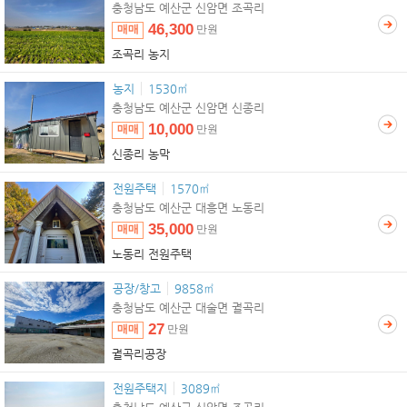
충청남도 예산군 신암면 조곡리
46,300
매매
만원
조곡리 농지
농지
1530㎡
충청남도 예산군 신암면 신종리
10,000
매매
만원
신종리 농막
전원주택
1570㎡
충청남도 예산군 대흥면 노동리
35,000
매매
만원
노동리 전원주택
공장/창고
9858㎡
충청남도 예산군 대술면 궐곡리
27
매매
만원
궐곡리공장
전원주택지
3089㎡