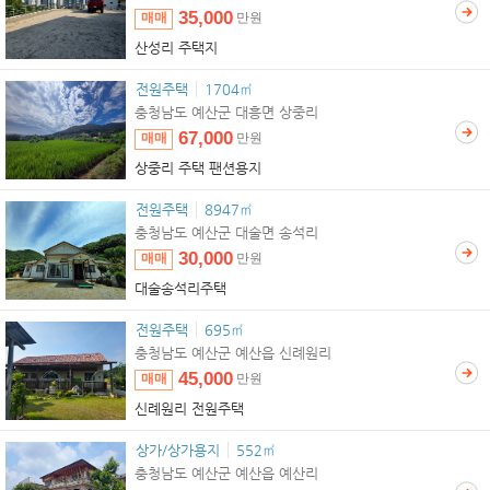
35,000
매매
만원
산성리 주택지
전원주택
1704㎡
충청남도 예산군 대흥면 상중리
67,000
매매
만원
상중리 주택 팬션용지
전원주택
8947㎡
충청남도 예산군 대술면 송석리
30,000
매매
만원
대술송석리주택
전원주택
695㎡
충청남도 예산군 예산읍 신례원리
45,000
매매
만원
신례원리 전원주택
상가/상가용지
552㎡
충청남도 예산군 예산읍 예산리