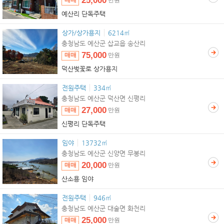
25,000
매매
만원
예산리 단독주택
상가/상가용지
6214㎡
충청남도 예산군 삽교읍 송산리
75,000
매매
만원
덕산벚꽃로 상가용지
전원주택
334㎡
충청남도 예산군 덕산면 신평리
27,000
매매
만원
신평리 단독주택
임야
13732㎡
충청남도 예산군 신양면 무봉리
20,000
매매
만원
산소용 임야
전원주택
946㎡
충청남도 예산군 대술면 화천리
25,000
매매
만원