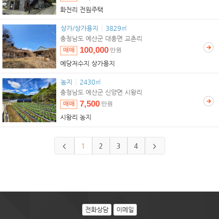
화천리 전원주택
상가/상가용지
3829㎡
충청남도 예산군 대흥면 교촌리
100,000
매매
만원
예당저수지 상가용지
농지
2430㎡
충청남도 예산군 신양면 시왕리
7,500
매매
만원
시왕리 농지
1
2
3
4
<
>
전화상담
이메일