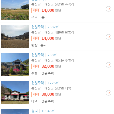
충청남도 예산군 신암면 조곡리
14,000
매매
만원
조곡리 농
전원주택
2582㎡
충청남도 예산군 대흥면 탄방리
14,000
매매
만원
탄방리농지
전원주택
758㎡
충청남도 예산군 예산읍 수철리
32,000
매매
만원
수철리 전원주택
전원주택
1725㎡
충청남도 예산군 신양면 대덕
30,000
매매
만원
대덕리 전원주택
농지
10945㎡